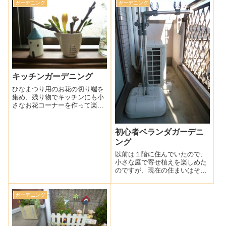
デニングを楽しみたくて、かわ
アのお客様からシュガーパイン
ガーデニング
ガーデニング
いい雑貨を購入しました。何を
という植物をいただき（ありが
寄せ植えしようかな？今のとこ
とうございました！）、早速鉢
ろお天気がいいの・・・
植えしようと思っ・・・
キッチンガーデニング
ひなまつり用のお花の切り端を
集め、残り物でキッチンにも小
さなお花コーナーを作って楽し
んでいました。そして今朝起き
たら、桃のお花が咲いていまし
た♪春が待ち遠しいです。この
初心者ベランダガーデニ
お方も、春が待ち遠しい様子？
ング
（すごいなぁ～寝ながら食べて
る）日中は、給水・・・
以前は１階に住んでいたので、
小さな庭で寄せ植えを楽しめた
のですが、現在の住まいはそん
なスペースはなく、何とかなら
ないかなと、しばらくベランダ
とにらめっこをしておりまし
ガーデニング
た。賃貸物件で大家さんからお
借りしている身で、狭いだの洗
濯物が干しづらいだ・・・