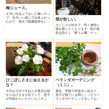
梅ジュース。
６月に仕込んでおいた梅シロッ
プ。先月いい感じで出来上がっ
畑が欲しい。
たので、弱火で殺菌処理をして
土いじりが好きで、時々無性に
冷蔵庫で長めに保存できるよう
畑を耕したくなります。私の前
にしておきました。出来上がり
世は恐らく「耕うん機」だった
は「少なっ！」って思いました
と思います。（←人じゃない。
が、原液はとても甘いので、今
笑)ですが、東京で畑を持つこと
でもまだまだ残っております
は難しいので、我が家の狭いベ
♪（日中はリボンち・・・
ガーデニング
ガーデニング
ランダガーデニングでなんとか
我慢しております。もう少しベ
ランダを広くし・・・
ひこぼしさまに会えるか
ベランダガーデニング
な？
（ミニ）。
今日は七夕ですね☆彡東京は朝
最近、早朝５時過ぎに起きて、
からおひさまが出ていて、息子
息子が寝ている間にこっそりベ
が学校からいただいたニチニチ
ランダガーデニングをしており
ソウたちも嬉しそうです♪本格
ます。狭いベランダですが、そ
的に暑くなる前にベランダガー
れなりに楽しいです♪ドッグド