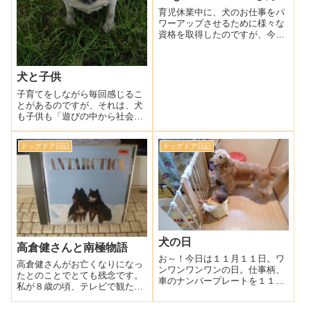
育児休業中に、犬のお仕事をパ
ワーアップさせるために様々な
資格を取得したのですが、今日
はその中でも一番お世話になっ
た、Dog Culture WISHの坂倉美
樹先生のお話です＾＾坂倉先生
犬と子供
との出会いは、私のお姉さん的
存在のちゅら＆アクアママさ
子育てをしながら毎回感じるこ
ん・・・
とがあるのですが、それは、犬
も子供も「遊びの中から社会性
を学ぶ」ということ。犬も子供
もしつけは重要ではあります
ドッグドア日記
ドッグドア日記
が、何より「遊び」を重視して
あげると、様々なことを楽しく
覚えてくれます。出張訓練の
際、飼い主さんから「・・・
犬の日
高倉健さんと南極物語
お～！今日は１１月１１日。ワ
高倉健さんがお亡くなりになっ
ンワンワンワンの日。仕事柄、
たとのことでとても残念です。
車のナンバープレートを１１１
私が８歳の頃、テレビで観た南
１にしたかったのですが、なか
極物語以来のファンでした。当
なか手に入りませんでした。人
時８歳の私を号泣させたほどの