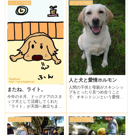
リのすぐ横には大通りがあるの
ドッグドア日記
ドッグドア日記
職員さんに、「え？自分で交換
で、車に引かれない・・・
するんですか？」「え？どうや
って外すんですか？」「え？車
屋さんがやってく・・・
人と犬と愛情ホルモン
人間の子供と母親がスキンシッ
またね、ライト。
プをとったり見つめ合うこと
今年の６月、ドッグドアのスタ
で、オキシトシンという愛情ホ
ッフ犬として活躍してくれた
ルモンが分泌されることは以前
「ライト」が天国へ旅立ちまし
から言われていたことですが、
た。毎年お誕生日には、ドッグ
これが人と犬との間にも起こる
ドックを受けさせてもらってい
と、麻布大学の研究チームが発
ドッグドア日記
ドッグドア日記
たライト。突然旅立つなんて
表したそうです。この研究結果
「何で？」「何で？」「何
は、近々アメリカの・・・
で？」一番そう感じたのは、他